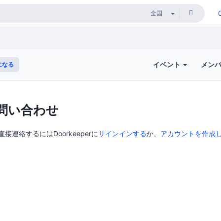
イベント
メン
になる
問い合わせ
接連絡するにはDoorkeeperに
サインインする
か、
アカウントを作成